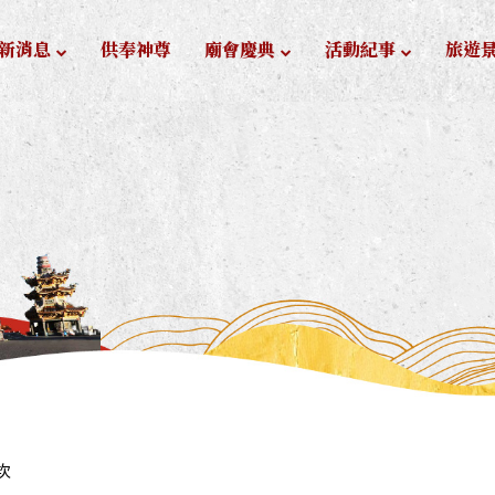
新消息
供奉神尊
廟會慶典
活動紀事
旅遊
次