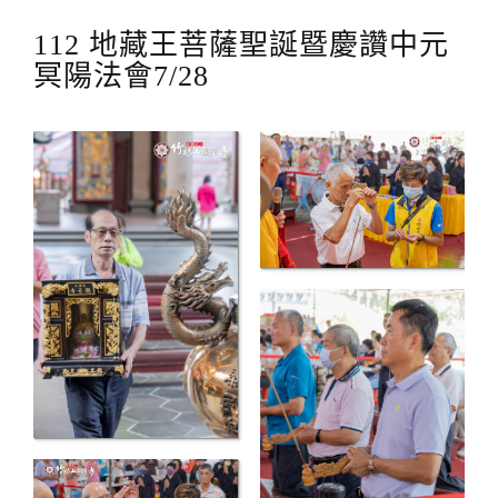
112 地藏王菩薩聖誕暨慶讚中元
冥陽法會7/28