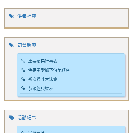
供奉神尊
廟會慶典
重要慶典行事表
佛祖聖誕爐下值年順序
祈安禮斗大法會
恭頌經典課表
活動紀事