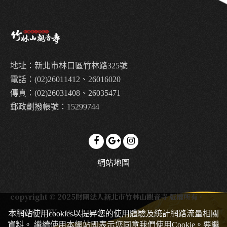
地址：新北市林口區竹林路325號
電話：(02)26011412、26016020
傳真：(02)26031408、26035471
郵政劃撥帳號：15299744
網站地圖
copyright © 2025財團法人新北市竹林山觀音寺 版權所有。
DESIGN BY：
WIZARDS
本網站使用cookies以提昇您的使用體驗及統計網路流量相關
資料。 繼續使用本網站即表示您同意我們使用Cookie。要繼