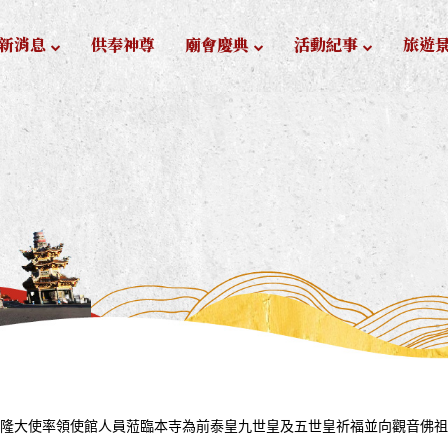
新消息
供奉神尊
廟會慶典
活動紀事
旅遊
處文那隆大使率領使館人員蒞臨本寺為前泰皇九世皇及五世皇祈福並向觀音佛