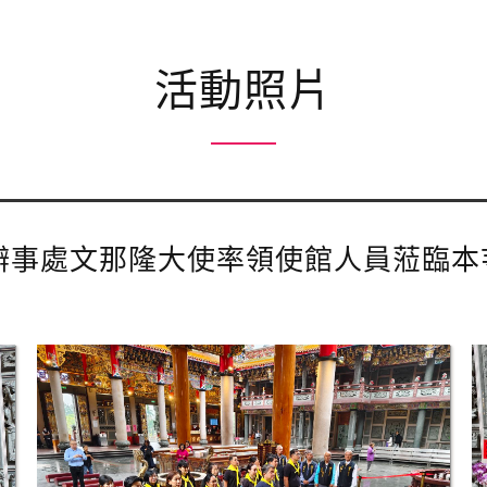
活動照片
濟貿易辦事處文那隆大使率領使館人員蒞臨