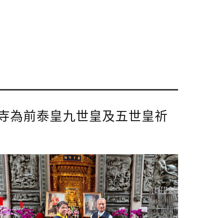
本寺為前泰皇九世皇及五世皇祈