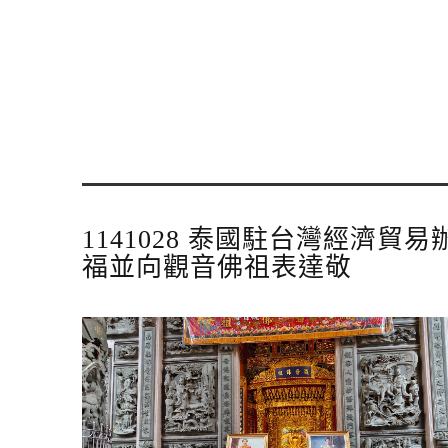
1141028 泰國駐台灣經
福並向觀音佛祖表達敬