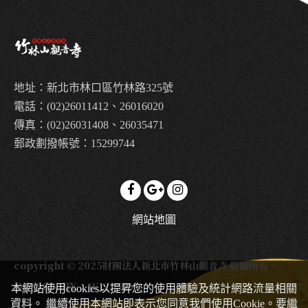
地址：新北市林口區竹林路325號
電話：(02)26011412、26016020
傳真：(02)26031408、26035471
郵政劃撥帳號：15299744
網站地圖
copyright © 2025財團法人新北市竹林山觀音寺 版權所有。
DESIGN BY：
WIZARDS
本網站使用cookies以提昇您的使用體驗及統計網路流量相關
資料。 繼續使用本網站即表示您同意我們使用Cookie。要繼