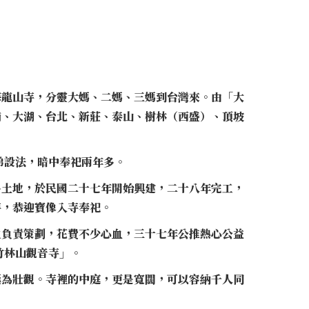
海龍山寺，分靈大媽、二媽、三媽到台灣來。由「大
埔、大湖、台北、新莊、泰山、樹林（西盛）、頂坡
弟設法，暗中奉祀兩年多。
多土地，於民國二十七年開始興建，二十八年完工，
寺，恭迎寶像入寺奉祀。
生負責策劃，花費不少心血，三十七年公推熱心公益
竹林山觀音寺」。
極為壯觀。寺裡的中庭，更是寬闊，可以容納千人同