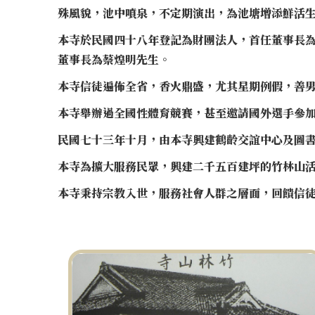
殊風貌，池中噴泉，不定期演出，為池塘增添鮮活
本寺於民國四十八年登記為財團法人，首任董事長為
董事長為蔡煌明先生。
本寺信徒遍佈全省，香火鼎盛，尤其星期例假，善
本寺舉辦過全國性體育競賽，甚至邀請國外選手參
民國七十三年十月，由本寺興建鶴齡交誼中心及圖
本寺為擴大服務民眾，興建二千五百建坪的竹林山
本寺秉持宗教入世，服務社會人群之層面，回饋信