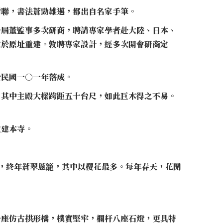
對聯，書法蒼勁雄邁，都出自名家手筆。
一屆董監事多次研商，聘請專家學者赴大陸、日本、
定於原址重建。敦聘專家設計，經多次開會研商定
於民國一○一年落成。
，其中主殿大樑跨距五十台尺，如此巨木得之不易。
重建本寺。
木，終年蒼翠蔥籠，其中以櫻花最多。每年春天，花開
一座仿古拱形橋，樸實堅牢，欄杆八座石燈，更具特