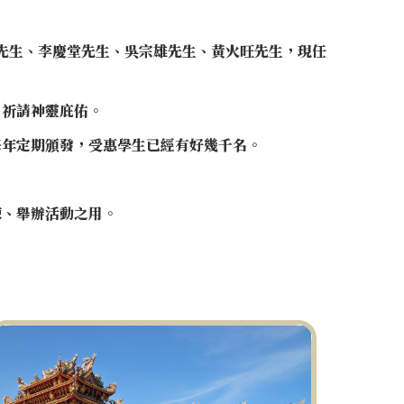
城先生、李慶堂先生、吳宗雄先生、黃火旺先生，現任
，祈請神靈庇佑。
每年定期頒發，受惠學生已經有好幾千名。
練、舉辦活動之用。