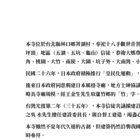
本寺位於台北縣林口鄉菁湖村，奉祀十八手觀世音
坪頂」地區（五湖、五坑、龜山）信徒，恭迎大媽
角、桃園、大竹、南崁、大園、坑子外、大南灣、
民國二十六年，日本政府積極推行「皇民化運動」，
後來日本政府同意興建日本風格寺廟，地方士紳協
略具寺廟規模，經王金生先生取蘆竹鄉的「竹」字
台灣光復第二年（三十五年），本寺信徒共議擴建
之吳 水先生擔任建設委員長，親自督工建造，竭盡
本寺雖然不是年代久遠的古剎，但建築仍然沿襲我
時參拜。