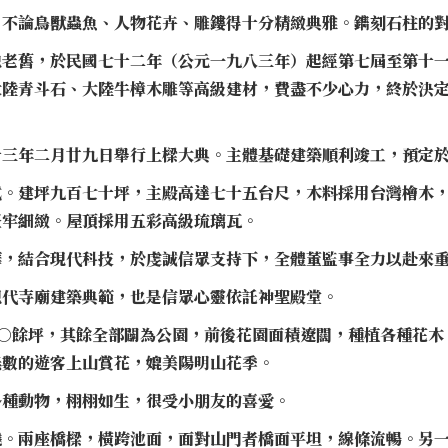
，不論鳥獸蟲魚、人物花卉、雕鏤得十分精緻典雅。鐫刻石柱的
貌老舊，於民國七十二年（公元一九八三年）起經第七屆至第十
大陸青斗石、大陸牛樟木雕等高級建材，費盡不少心力，終於決
十三年二月廿九日舉行上樑大典。主體基礎建築順利竣工，預定
式。建坪九百七十坪，主殿高達七十五台尺，木料採用台灣檜木
堅牢細緻。屋頂採用五彩高級琉璃瓦。
華，結合現代科技，於虔誠信眾支持下，全體董監事全力以赴來
現代寺廟建築典範，也是信眾心靈依託神聖殿堂。
○○餘坪，其餘全部闢為公園，前後花園面積遼闊，種植各種花
無數的遊客上山賞花，媲美陽明山花季。
各種動物，栩栩如生，很受小朋友的喜愛。
繞。兩座橋樑，橫跨池面，面對山門者橋面平坦，線條流暢。另