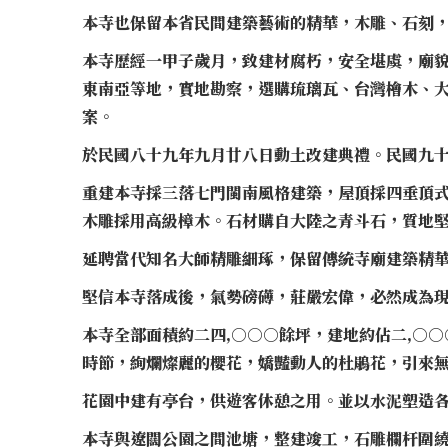
本寺也保留本省民間建築藝術的精華，木雕、石刻
本寺歷經一甲子歲月，致建材腐朽，安全堪虞，廟
東南亞等地，實地勘察，選購琉璃瓦、台灣檜木、
案。
於民國八十九年九月廿八日動土改建典禮。民國九
重建本寺採三落七門閩南風格建築，屋頂採四垂頂
木雕採用高級樟木。石材購自大陸之青斗石，質地
延聘當代知名大師精雕細琢，保留傳統寺廟建築精
堅信本寺落成後，氣勢磅礡，莊嚴宏偉，必然成為
本寺全部面積約二四,○○○餘坪，建地約佔二,○
時節，絢爛燦麗的櫻花，嬌豔動人的杜鵑花，引來
花園中建有亭台，供遊客休憩之用。並以水泥塑造
本寺與遼闊公園之間池塘，整建竣工，石雕欄杆圍