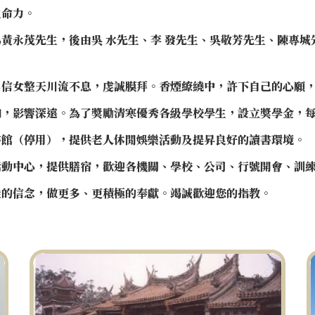
生命力。
黃永茂先生，後由吳 水先生、李 發先生、吳敬芳先生、陳專
男信女整天川流不息，虔誠膜拜。香煙繚繞中，許下自己的心願
加，影響深遠。為了獎勵清寒優秀各級學校學生，設立獎學金，
書館（停用），提供老人休閒娛樂活動及提昇良好的讀書環境。
活動中心，提供膳宿，歡迎各機關、學校、公司、行號開會、訓
徒的信念，做更多、更積極的奉獻。竭誠歡迎您的指教。