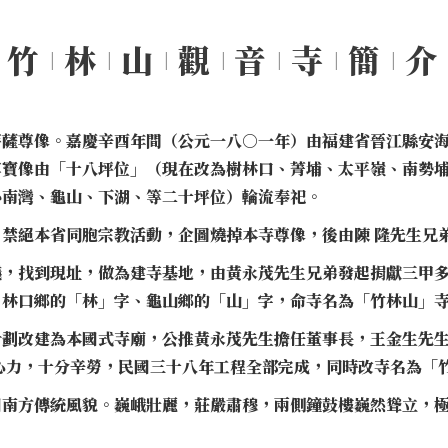
竹
林
山
觀
音
寺
簡
介
菩薩尊像。嘉慶辛酉年間（公元一八○一年）由福建省晉江縣安
尊寶像由「十八坪位」（現在改為樹林口、菁埔、太平嶺、南勢
小南灣、龜山、下湖、等二十坪位）輪流奉祀。
禁絕本省同胞宗教活動，企圖燒掉本寺尊像，後由陳 隆先生兄
議，找到現址，做為建寺基地，由黃永茂先生兄弟發起捐獻三甲
、林口鄉的「林」字、龜山鄉的「山」字，命寺名為「竹林山」
計劃改建為本國式寺廟，公推黃永茂先生擔任董事長，王金生先
心力，十分辛勞，民國三十八年工程全部完成，同時改寺名為「
國南方傳統風貌。巍峨壯麗，莊嚴肅穆，兩側鐘鼓樓巍然聳立，